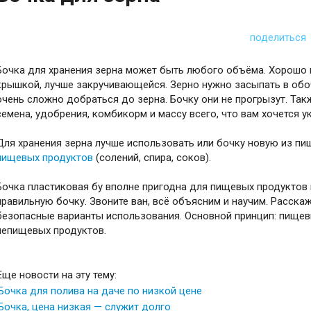
поделиться
Бочка для хранения зерна может быть любого объёма. Хорошо 
крышкой, лучше закручивающейся. Зерно нужно засыпать в обо
очень сложно добраться до зерна. Бочку они не прогрызут. Та
семена, удобрения, комбикорм и массу всего, что вам хочется у
Для хранения зерна лучше использовать или бочку новую из пи
пищевых продуктов
(солений, спира, соков).
Бочка пластиковая бу вполне пригодна для пищевых продуктов 
правильную бочку. Звоните ван, всё объясним и научим. Расска
безопасные варианты использования. Основной принцип: пищев
непищевых продуктов.
Еще новости на эту тему:
Бочка для полива на даче по низкой цене
Бочка, цена низкая — служит долго