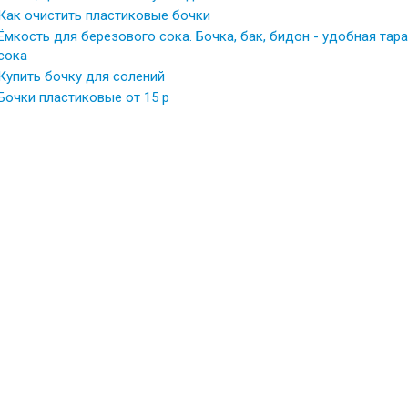
Как очистить пластиковые бочки
Ёмкость для березового сока. Бочка, бак, бидон - удобная тар
сока
Купить бочку для солений
Бочки пластиковые от 15 р