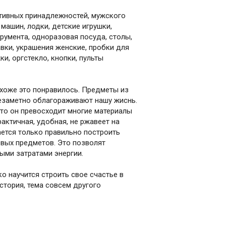
ртивных принадлежностей, мужского
машин, лодки, детские игрушки,
румента, одноразовая посуда, столы,
авки, украшения женские, пробки для
и, оргстекло, кнопки, пульты
охоже это понравилось. Предметы из
незаметно облагораживают нашу жиснь.
что он превосходит многие материалы
рактичная, удобная, не ржавеет на
ается только правильно построить
овых предметов. Это позволят
ыми затратами энергии.
о научится строить свое счастье в
стория, тема совсем другого