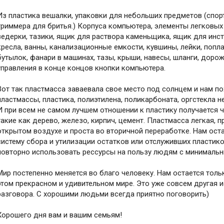
Из пластика вешалки, упаковки для небольших предметов (спо
триммера для бритья.) Корпуса компьютера, элементы легковых 
ведерки, тазики, ящик для раствора каменьщика, ящик для инст
кресла, ванны, канализационные емкости, кувшины, лейки, попл
бутылок, фанари в машинах, тазы, крыши, навесы, шланги, дорожк
управления в конце концов кнопки компьютера.
Вот так пластмасса заваевала свое место под солнцем и нам п
пластмассы, пластика, полиэтилена, поликарбоната, оргстекла 
И при всем не самом лучшем отношении к пластику получается 
такие как дерево, железо, кирпич, цемент. Пластмасса легкая, п
открытом воздухе и проста во вторичной переработке. Нам ост
систему сбора и утилизации остатков или отслуживших пластик
повторно использовать рессурсы на пользу людям с минимальн
Мир постепенно меняется во благо человеку. Нам остается тольк
этом прекрасном и удивительном мире. Это уже совсем другая и
разговора. С хорошими людьми всегда приятно поговорить)
Хорошего дня вам и вашим семьям!