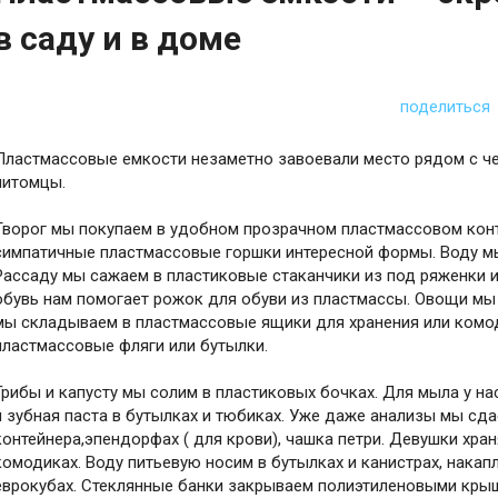
в саду и в доме
поделиться
Пластмассовые емкости незаметно завоевали место рядом с 
питомцы.
Творог мы покупаем в удобном прозрачном пластмассовом кон
симпатичные пластмассовые горшки интересной формы. Воду мы
Рассаду мы сажаем в пластиковые стаканчики из под ряженки 
обувь нам помогает рожок для обуви из пластмассы. Овощи мы
мы складываем в пластмассовые ящики для хранения или комо
пластмассовые фляги или бутылки.
Грибы и капусту мы солим в пластиковых бочках. Для мыла у н
и зубная паста в бутылках и тюбиках. Уже даже анализы мы сда
контейнера,эпендорфах ( для крови), чашка петри. Девушки хра
комодиках. Воду питьевую носим в бутылках и канистрах, нака
еврокубах. Стеклянные банки закрываем полиэтиленовыми крыш