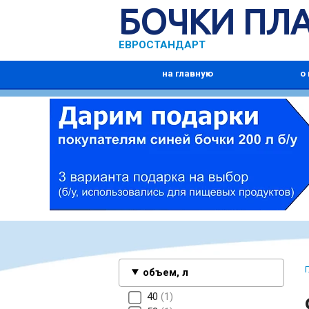
БОЧКИ ПЛ
ЕВРОСТАНДАРТ
на главную
о
объем, л
40
1