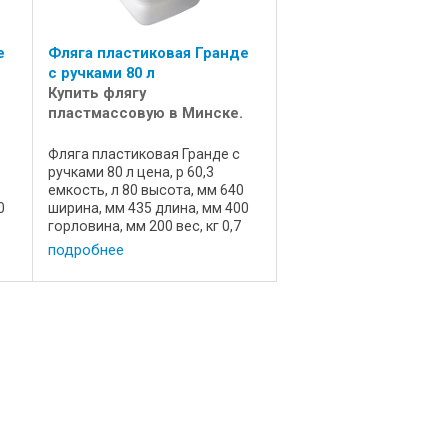
е
Фляга пластиковая Гранде
с ручками 80 л
Купить флягу
пластмассовую в Минске.
Фляга пластиковая Гранде с
ручками 80 л цена, р 60,3
2
емкость, л 80 высота, мм 640
0
ширина, мм 435 длина, мм 400
горловина, мм 200 вес, кг 0,7
е
состояние новая назначение
подробнее
для пищевых продуктов
о
артикул 72470 производство
Мартика, Россия Емкость
пищевая, ...