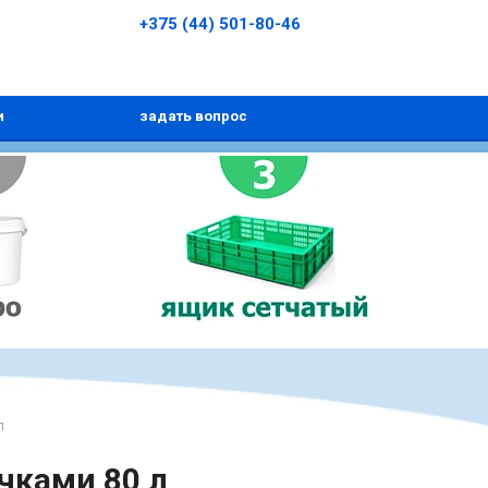
+375 (44) 501-80-46
и
задать вопрос
л
чками 80 л