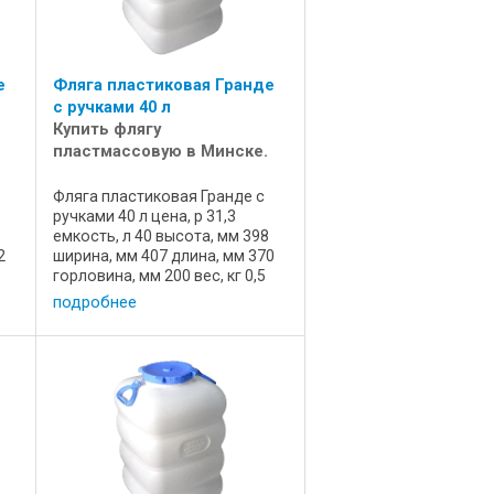
е
Фляга пластиковая Гранде
с ручками 40 л
Купить флягу
пластмассовую в Минске.
Фляга пластиковая Гранде с
ручками 40 л цена, р 31,3
9
емкость, л 40 высота, мм 398
2
ширина, мм 407 длина, мм 370
горловина, мм 200 вес, кг 0,5
е
состояние новая назначение
подробнее
для пищевых продуктов
о
артикул 72470 производство
Мартика, Россия Емкость
пищевая, ...