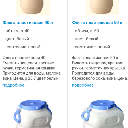
Фляга пластиковая 40 л
Фляга пластиковая 50 л
объем, л: 40
объем, л: 50
цвет: белый
цвет: белый
состояние: новый
состояние: новый
Фляга пластиковая 40 л.
Фляга пластиковая 50 л.
Емкость пищевая, крепкие
Емкость пищевая, крепкие
ручки, герметичная крышка.
ручки, герметичная крышка.
Пригодится для воды, молока,
Пригодится для воды,
вина. Цена, р 25,7 цвет белый
березового сока, вина. цена,
вес, кг 3,2 высота, мм 270
40,6 цвет белый вес, кг 3,2
подробнее
подробнее
диаметр, мм 220 состояние
высота, мм 563 диаметр, мм
новый пластик пищевой
370 состояние новый пласти
Хотите посмотреть, выбрать,
пищевой Хотите посмотреть
купить ...
выбрать, ...