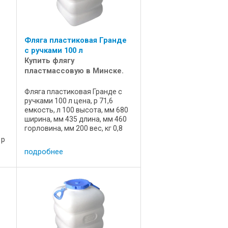
Фляга пластиковая Гранде
с ручками 100 л
Купить флягу
пластмассовую в Минске.
Фляга пластиковая Гранде с
ручками 100 л цена, р 71,6
емкость, л 100 высота, мм 680
ширина, мм 435 длина, мм 460
горловина, мм 200 вес, кг 0,8
состояние новая назначение
 р
для пищевых продуктов
подробнее
артикул 72458 производство
Мартика, Россия Емкость ...
к
,