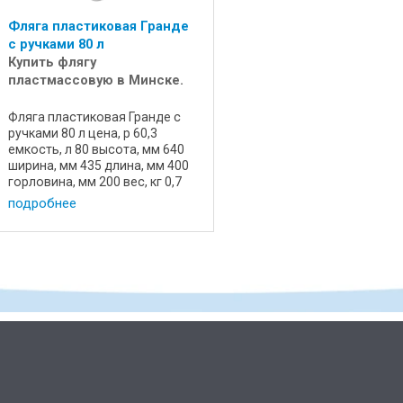
Фляга пластиковая Гранде
с ручками 80 л
Купить флягу
пластмассовую в Минске.
Фляга пластиковая Гранде с
ручками 80 л цена, р 60,3
емкость, л 80 высота, мм 640
ширина, мм 435 длина, мм 400
горловина, мм 200 вес, кг 0,7
состояние новая назначение
подробнее
для пищевых продуктов
артикул 72470 производство
Мартика, Россия Емкость
пищевая, ...