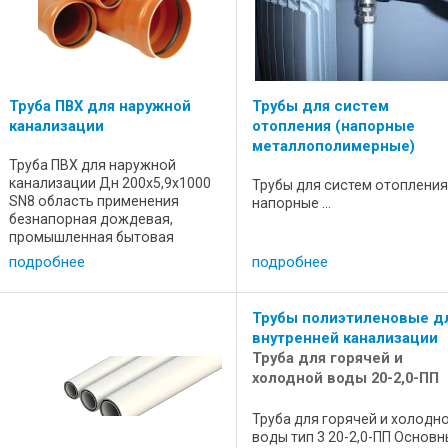
Труба ПВХ для наружной
Трубы для систем
канализации
отопления (напорные
металлополимерные)
Труба ПВХ для наружной
канализации Дн 200х5,9х1000
Трубы для систем отопления
SN8 область применения
напорные ...
безнапорная дождевая,
промышленная бытовая
канализация. температурный
подробнее
подробнее
режим +0 - +60 материал НПВХ
« непластифицированный
поливинилхлорид », Изделия из
Трубы полиэтиленовые д
полимерных материалов ...
внутренней канализации
Труба для горячей и
холодной воды 20-2,0-ПП
Труба для горячей и холодн
воды тип 3 20-2,0-ПП Основ