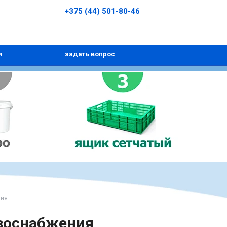
+375 (44) 501-80-46
и
задать вопрос
ния
азоснабжения