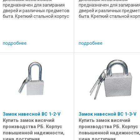
предназначен для запирания
предназначен для запирани
дверей и различных предметов
дверей и различных предме
быта. Крепкий стальной корпус
быта. Крепкий стальной кор
и дужка защищена
и пруток защищен
гальваническим покрытием.
гальваническим покрытием.
Усилие на разрыв не менее 1
Усилие на разрыв не менее 1
тонн. Усилие на разрыв
тонн. Ключ может быть выну
подробнее
подробнее
составляет не менее ...
из замка только в ...
Замок навесной ВС 1-2-V
Замок навесной ВС 1-3-V
Купить замок висячий
Купить замок висячий
производства РБ. Корпус
производства РБ. Корпус
повышенной надежности,
повышенной надежности
цена доступная.
цена доступная.