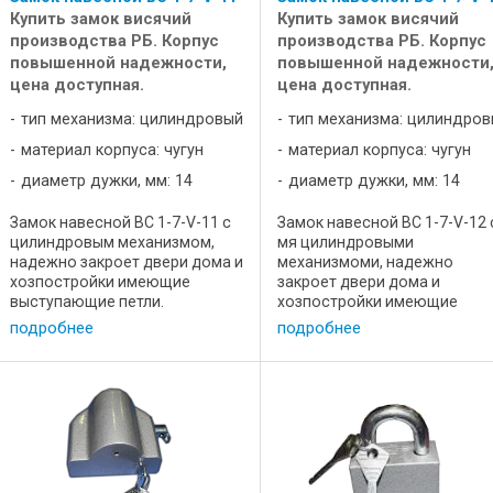
Купить замок висячий
Купить замок висячий
производства РБ. Корпус
производства РБ. Корпус
повышенной надежности,
повышенной надежности
цена доступная.
цена доступная.
тип механизма: цилиндровый
тип механизма: цилиндро
материал корпуса: чугун
материал корпуса: чугун
диаметр дужки, мм: 14
диаметр дужки, мм: 14
Замок навесной ВС 1-7-V-11 с
Замок навесной ВС 1-7-V-12 
цилиндровым механизмом,
мя цилиндровыми
надежно закроет двери дома и
механизмоми, надежно
хозпостройки имеющие
закроет двери дома и
выступающие петли.
хозпостройки имеющие
Характеистики: Цена, р 20,5
выступающие петли.
подробнее
подробнее
Диаметр дужки 14 Длина, мм
Характеистики: Цена, р 20,5
108 Ширина, мм 32 Высота, мм
Диаметр дужки 14 Длина, м
71 Материал корпуса
108 Ширина, мм 32 Высота, 
высокопрочный чугун ...
71 Материал корпуса
высокопрочный ...