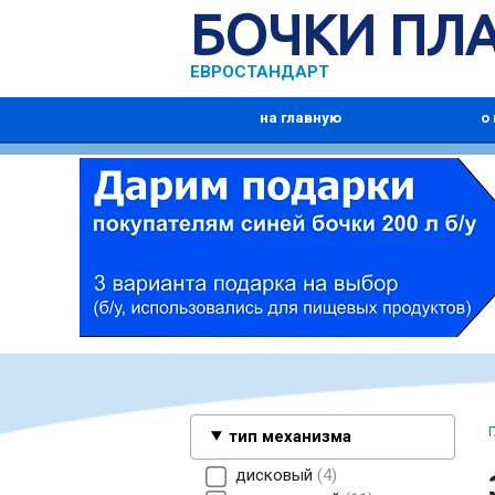
БОЧКИ ПЛ
ЕВРОСТАНДАРТ
на главную
о
тип механизма
дисковый
4