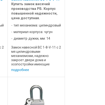
Купить замок висячий
производства РБ. Корпус
,
повышенной надежности,
цена доступная.
вый
тип механизма: цилиндровый
материал корпуса: чугун
диаметр дужки, мм: 14
с 2
Замок навесной ВС 1-8-V-11 с 2
мя цилиндровыми
механизмоми, надежно
закроет двери дома и
хозпостройки имеющие
выступающие петли. Имеет
подробнее
оригинальную форму
м
чугунного корпуса,
мм
препятствующую доступу к
распиливанию и отжиму
дужки. Характеистики: Цена, р
...