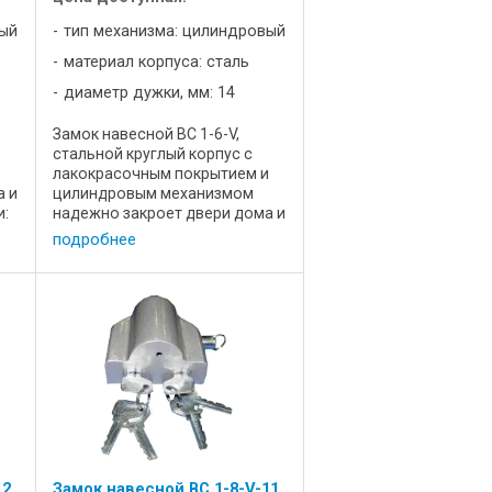
вый
тип механизма: цилиндровый
материал корпуса: сталь
диаметр дужки, мм: 14
Замок навесной ВС 1-6-V,
стальной круглый корпус с
лакокрасочным покрытием и
а и
цилиндровым механизмом
и:
надежно закроет двери дома и
14
хозпостройки. Характеистики:
подробнее
Цена, р 20,5 Диаметр дужки 14
7
Длина, мм 90 Ширина, мм 38
Высота, мм 97 Масса, кг 0,95 ...
12
Замок навесной ВС 1-8-V-11