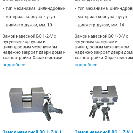
тип механизма: цилиндровый
тип механизма: цилиндро
материал корпуса: чугун
материал корпуса: чугун
диаметр дужки, мм: 10
диаметр дужки, мм: 14
Замок навесной ВС 1-2-V с
Замок навесной ВС 1-3-V с
чугунным корпусом и
чугунным корпусом и
цилиндровым механизмом
цилиндровым механизмом
надежно закроет двери дома и
надежно закроет двери дом
хозпостройки. Характеистики:
хозпостройки. Характеистик
Цена, р 20,5 Диаметр дужки 10
Цена, р 20,5 Диаметр дужки 
подробнее
подробнее
Длина, мм 60 Ширина, мм 20
Длина, мм 86 Ширина, мм 20
Высота, мм 118 Масса, кг 0,52
Высота, мм 112 Масса, кг 1,0
Преимущества устройства:
Преимущества устройства:
Корпус ...
Корпус ...
Замок навесной ВС 1-7-V-11
Замок навесной ВС 1-7-V-